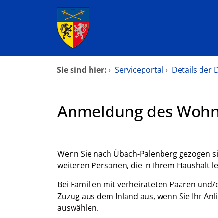
Zum Header
Zum Hauptinhalt
Zum Footer
Zum Hauptinhalt springen
Startseite
Sie sind hier:
›
Serviceportal
›
Details der 
Dienstleistungen A-Z
Anmeldung des Wohn
Mitarbeiterverzeichnis
Kontakt
Beschreibung
Wenn Sie nach Übach-Palenberg gezogen sin
weiteren Personen, die in Ihrem Haushalt l
Bei Familien mit verheirateten Paaren und/
Zuzug aus dem Inland aus, wenn Sie Ihr Anl
auswählen.