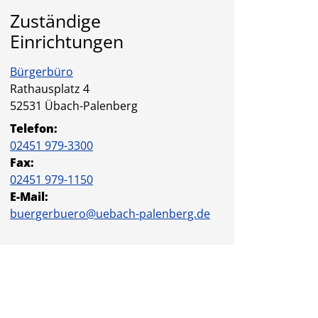
Zuständige
Einrichtungen
Bürgerbüro
Straße:
Hausnummer:
Rathausplatz
4
PLZ:
Ort:
52531
Übach-Palenberg
Telefon:
02451 979-3300
Fax:
02451 979-1150
E-Mail:
buergerbuero@uebach-palenberg.de